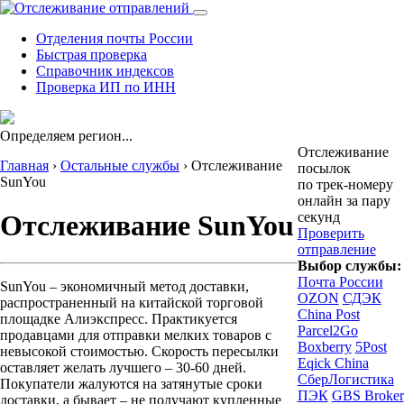
Отделения почты России
Быстрая проверка
Справочник индексов
Проверка ИП по ИНН
Определяем регион...
Отслеживание
Главная
›
Остальные службы
›
Отслеживание
посылок
SunYou
по трек-номеру
онлайн за пару
секунд
Отслеживание SunYou
Проверить
отправление
Выбор службы:
Почта России
SunYou – экономичный метод доставки,
OZON
СДЭК
распространенный на китайской торговой
China Post
площадке Алиэкспресс. Практикуется
Parcel2Go
продавцами для отправки мелких товаров с
Boxberry
5Post
невысокой стоимостью. Скорость пересылки
Eqick China
оставляет желать лучшего – 30-60 дней.
СберЛогистика
Покупатели жалуются на затянутые сроки
ПЭК
GBS Broker
доставки, а бывает – не получают купленные